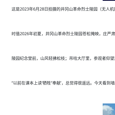
这是2023年6月28日拍摄的井冈山革命烈士陵园（无人
时值2026年初夏，井冈山革命烈士陵园苍松掩映，庄严
陵园纪念堂前，山风轻拂松枝；吊唁大厅里，参观者仰望黑
“以前在课本上读‘牺牲’‘奉献’，总觉得很遥远。今天看