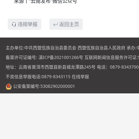
来源丨“云南发布”微信公众号
违规举报
返回主页
主办单位:中共西盟佤族自治县委员会 西盟佤族自治县人民政府 承办:
备案许可证编号:
滇ICP备2021001266号
互联网新闻信息服务许可证:531
地址：云南省普洱市西盟县新县城龙潭路245号 电话：0879-8343700
不良信息举报电话:0879-8343115
在线举报
公安备案编号:53082902000001