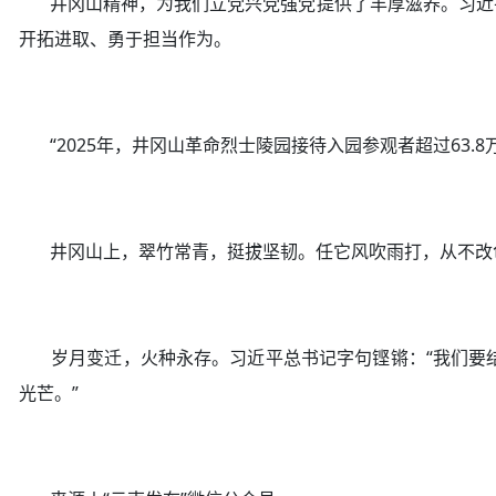
井冈山精神，为我们立党兴党强党提供了丰厚滋养。习近平
开拓进取、勇于担当作为。
“2025年，井冈山革命烈士陵园接待入园参观者超过63.
井冈山上，翠竹常青，挺拔坚韧。任它风吹雨打，从不改
岁月变迁，火种永存。习近平总书记字句铿锵：“我们要结
光芒。”