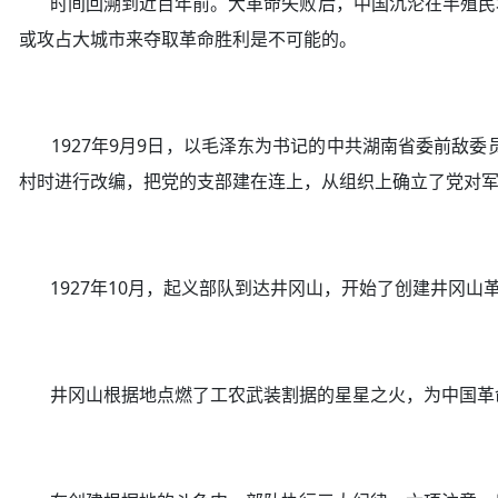
时间回溯到近百年前。大革命失败后，中国沉沦在半殖民地
或攻占大城市来夺取革命胜利是不可能的。
1927年9月9日，以毛泽东为书记的中共湖南省委前敌委
村时进行改编，把党的支部建在连上，从组织上确立了党对
1927年10月，起义部队到达井冈山，开始了创建井冈山革
井冈山根据地点燃了工农武装割据的星星之火，为中国革命