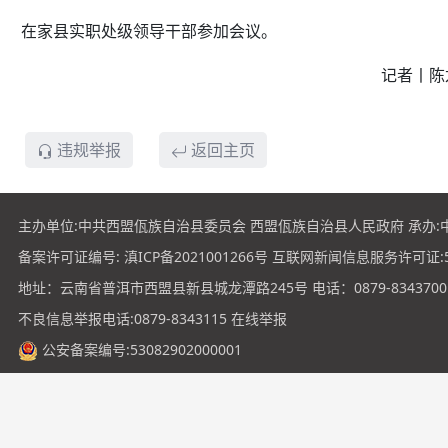
在家县实职处级领导干部参加会议。
记者丨陈龙汝
违规举报
返回主页
主办单位:中共西盟佤族自治县委员会 西盟佤族自治县人民政府 承办:
备案许可证编号:
滇ICP备2021001266号
互联网新闻信息服务许可证:531
地址：云南省普洱市西盟县新县城龙潭路245号 电话：0879-8343700
不良信息举报电话:0879-8343115
在线举报
公安备案编号:53082902000001