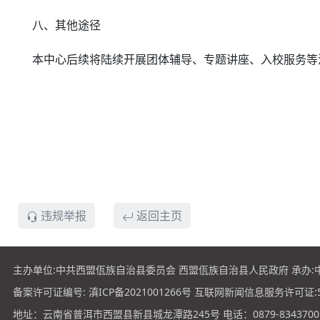
八、其他途径
本中心后续将陆续开展团体辅导、专题讲座、入校服务等
中共西盟县委精神文
2026年5月
违规举报
返回主页
主办单位:中共西盟佤族自治县委员会 西盟佤族自治县人民政府 承办:
备案许可证编号:
滇ICP备2021001266号
互联网新闻信息服务许可证:531
地址：云南省普洱市西盟县新县城龙潭路245号 电话：0879-8343700