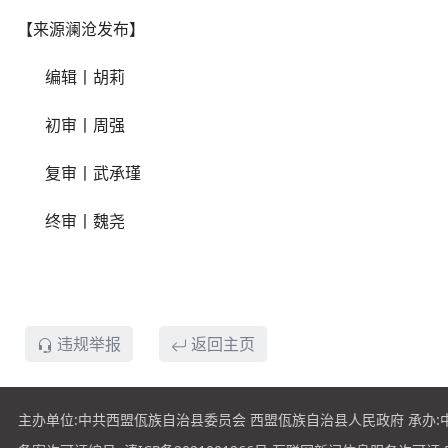
【来源澜沧发布】
编辑丨胡莉
初审丨周强
复审丨武承瑾
终审丨魏尧
违规举报
返回主页
主办单位:中共西盟佤族自治县委员会 西盟佤族自治县人民政府 承办: