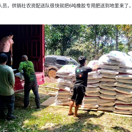
员，供销社农资配送队很快就把6吨橡胶专用肥送到地里来了，