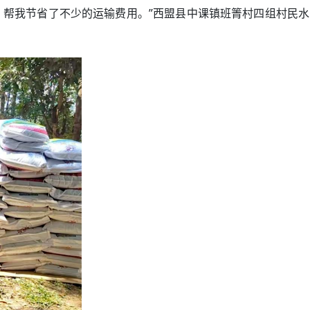
帮我节省了不少的运输费用。”西盟县中课镇班箐村四组村民水