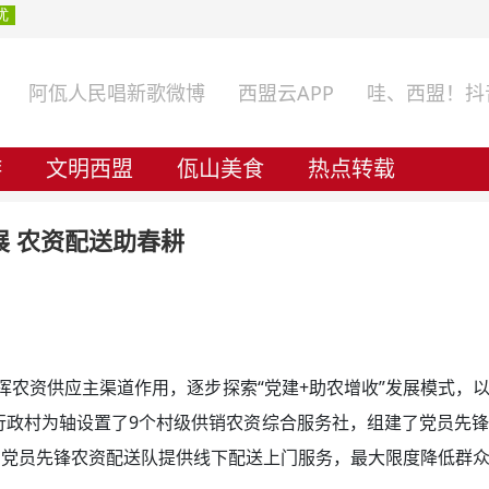
阿佤人民唱新歌微博
西盟云APP
哇、西盟！抖
游
文明西盟
佤山美食
热点转载
 农资配送助春耕
农资供应主渠道作用，逐步探索“党建+助农增收”发展模式，以
行政村为轴设置了9个村级供销农资综合服务社，组建了党员先锋
，党员先锋农资配送队提供线下配送上门服务，最大限度降低群